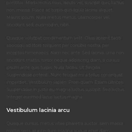
porttitor. Morbi lectus risus, iaculis vel, suscipit quis, luctus
non, massa. Fusce ac turpis quis ligula lacinia aliquet.
Mauris ipsum. Nulla metus metus, ullamcorper vel,
tincidunt sed, euismod in, nibh.
Quisque volutpat condimentum velit. Class aptent taciti
sociosqu ad litora torquent per conubia nostra, per
inceptos himenaeos. Nam nec ante. Sed lacinia, urna non
tincidunt mattis, tortor neque adipiscing diam, a cursus
ipsum ante quis turpis. Nulla facilisi. Ut fringilla.
Suspendisse potenti. Nunc feugiat mi a tellus consequat
imperdiet. Vestibulum sapien. Proin quam. Etiam ultrices.
Suspendisse in justo eu magna luctus suscipit. Sed lectus.
Integer euismod lacus luctus magna.
Vestibulum lacinia arcu
Quisque cursus, metus vitae pharetra auctor, sem massa
mattis sem, at interdum magna augue eget diam.