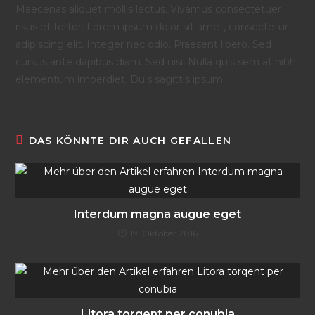
Maecenas aliquet mollis lectus. Vivamus consectetuer
risus et tortor. Lorem ipsum dolor sit amet, consectetur
adipiscing elit. Integer nec odio. Praesent libero. Sed
cursus ante dapibus diam. Sed nisi. Nulla quis sem at nibh
elementum imperdiet. Duis sagittis ipsum.
DAS KÖNNTE DIR AUCH GEFALLEN
Interdum magna augue eget
19. Oktober 2016
Litora torqent per conubia