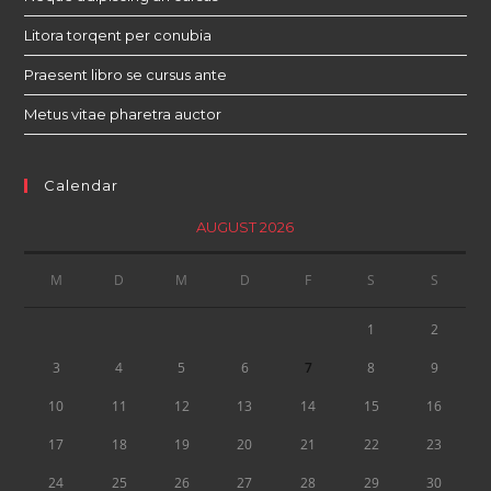
Litora torqent per conubia
Praesent libro se cursus ante
Metus vitae pharetra auctor
Calendar
AUGUST 2026
M
D
M
D
F
S
S
1
2
3
4
5
6
7
8
9
10
11
12
13
14
15
16
17
18
19
20
21
22
23
24
25
26
27
28
29
30