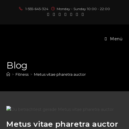
Zum
1-555-645-324
Monday - Sunday 10:00 - 22:00
Inhalt
springen
Menü
Blog
>
Fitness
>
Metus vitae pharetra auctor
Metus vitae pharetra auctor